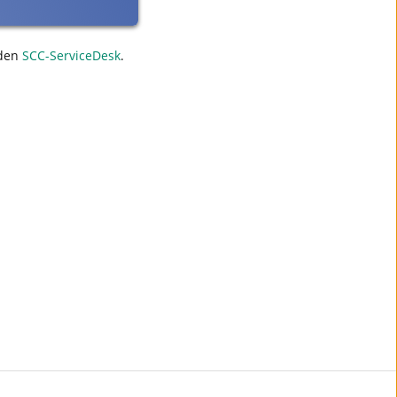
den
SCC-ServiceDesk
.