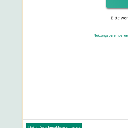
Bitte we
Nutzungsvereinbaru
Link in Zwischenablage kopieren