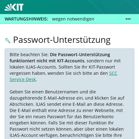
WARTUNGSHINWEIS:
wegen notwendigen
Wartungsarbeiten steht Ihnen diese Plattform am
Dienstag, den 11. August 2026, von 18:00 Uhr bis ca.
Passwort-Unterstützung
19:15 Uhr nicht zur Verfügung!
Bitte beachten Sie:
Die Passwort-Unterstützung
funktioniert nicht mit KIT-Accounts
, sondern nur mit
lokalen ILIAS-Accounts. Sollten Sie Ihr KIT-Passwort
vergessen haben, wenden Sie sich bitte an den
SCC
Service Desk
.
Geben Sie einen Benutzernamen und die
dazugehörende E-Mail-Adresse ein, und klicken Sie auf
Abschicken. ILIAS sendet eine E-Mail an diese Adresse.
Die E-Mail enthält eine Adresse zu einer Webseite, mit
der Sie ein neues Passwort für das Benutzerkonto
eingeben können. Falls Sie mit dieser Funktion Ihr
Passwort nicht setzen können, aber über einen lokalen
ILIAS-Account verfügen, benachrichtigen Sie bitte Ihre