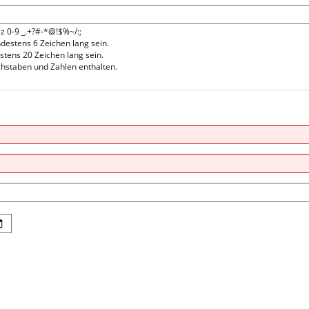
-z 0-9 _.+?#-*@!$%~/:;
estens 6 Zeichen lang sein.
stens 20 Zeichen lang sein.
hstaben und Zahlen enthalten.