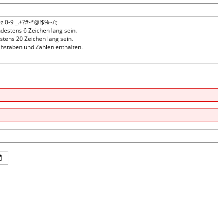
-z 0-9 _.+?#-*@!$%~/:;
estens 6 Zeichen lang sein.
stens 20 Zeichen lang sein.
hstaben und Zahlen enthalten.