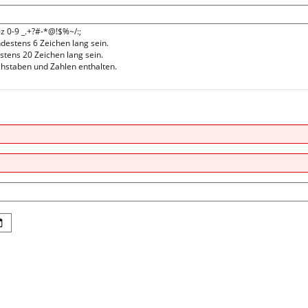
-z 0-9 _.+?#-*@!$%~/:;
estens 6 Zeichen lang sein.
stens 20 Zeichen lang sein.
hstaben und Zahlen enthalten.