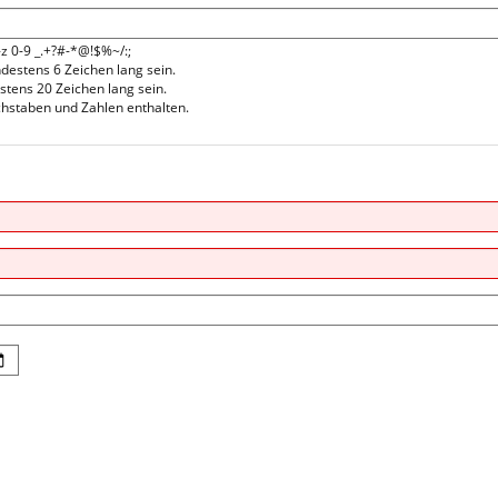
-z 0-9 _.+?#-*@!$%~/:;
estens 6 Zeichen lang sein.
stens 20 Zeichen lang sein.
hstaben und Zahlen enthalten.