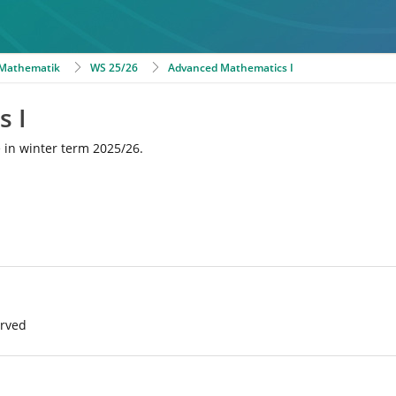
r Mathematik
WS 25/26
Advanced Mathematics I
 I
e in winter term 2025/26.
erved