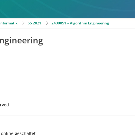
 Informatik
SS 2021
2400051 – Algorithm Engineering
ngineering
erved
online geschaltet