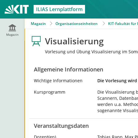
ILIAS Lernplattform
Magazin
Organisationseinheiten
KIT-Fakultät für
Magazin
Visualisierung
Vorlesung und Übung Visualisierung im So
Allgemeine Informationen
Wichtige Informationen
Die Vorlesung wird
Kursprogramm
Die Visualisierung 
Scannern, Datenban
werden u.a. Method
sogenannte Visuali
Veranstaltungsdaten
Dozent(en)
Tobias Rapp, Max P