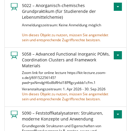
5022 – Anorganisch-chemisches
Grundpraktikum (für Studierende der
Lebensmittelchemie)
Anmeldungszeitraum: Keine Anmeldung möglich
Um dieses Objekt zu nutzen, müssen Sie angemeldet
sein und entsprechende Zugriffsrechte besitzen.
5058 – Advanced Functional Inorganic POMs,
Coordination Clusters and Framework
Materials
Zoom link for online lecture https://kit-lecture.zoom-
x.de/j/69152256145?
pwd=pxNmdgH6o8bRHxl18PRgcyxkbb1cFm.1
Veranstaltungszeitraum: 1. Apr 2026 - 30. Sep 2026
Um dieses Objekt zu nutzen, müssen Sie angemeldet
sein und entsprechende Zugriffsrechte besitzen.
5090 – Feststoffkatalysatoren: Strukturen,
moderne Konzepte und Anwendung
Grundlegende Strukturen und Eigenschaften von
Feststoffkatalysatoren (z.B. poröse, saure und