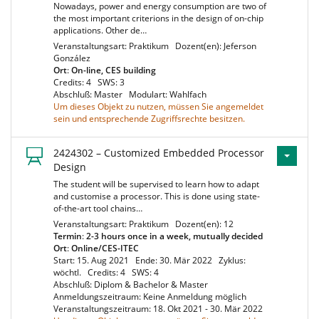
Nowadays, power and energy consumption are two of
the most important criterions in the design of on-chip
applications. Other de…
Veranstaltungsart: Praktikum
Dozent(en): Jeferson
González
Ort
:
On-line, CES building
Credits: 4
SWS: 3
Abschluß: Master
Modulart: Wahlfach
Um dieses Objekt zu nutzen, müssen Sie angemeldet
sein und entsprechende Zugriffsrechte besitzen.
2424302 – Customized Embedded Processor
Design
The student will be supervised to learn how to adapt
and customise a processor. This is done using state-
of-the-art tool chains…
Veranstaltungsart: Praktikum
Dozent(en): 12
Termin
:
2-3 hours once in a week, mutually decided
Ort
:
Online/CES-ITEC
Start: 15. Aug 2021
Ende: 30. Mär 2022
Zyklus:
wöchtl.
Credits: 4
SWS: 4
Abschluß: Diplom & Bachelor & Master
Anmeldungszeitraum: Keine Anmeldung möglich
Veranstaltungszeitraum: 18. Okt 2021 - 30. Mär 2022