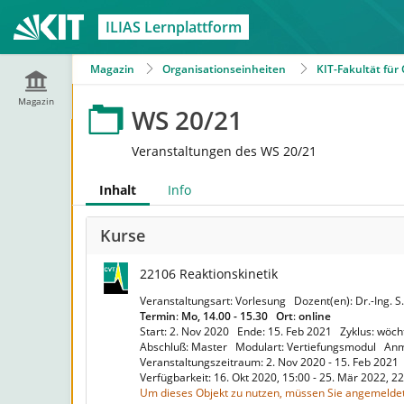
ILIAS Lernplattform
Magazin
Organisationseinheiten
KIT-Fakultät fü
Magazin
WS 20/21
Veranstaltungen des WS 20/21
Inhalt
Info
Kurse
22106 Reaktionskinetik
Veranstaltungsart: Vorlesung
Dozent(en): Dr.-Ing. S
Termin
:
Mo, 14.00 - 15.30
Ort
:
online
Start: 2. Nov 2020
Ende: 15. Feb 2021
Zyklus: wöch
Abschluß: Master
Modulart: Vertiefungsmodul
Anm
Veranstaltungszeitraum: 2. Nov 2020 - 15. Feb 2021
Verfügbarkeit: 16. Okt 2020, 15:00 - 25. Mär 2022, 
Um dieses Objekt zu nutzen, müssen Sie angemeldet