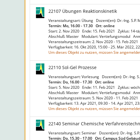
22107 Übungen Reaktionskinetik
Veranstaltungsart: Übung
Dozent(en): Dr.-Ing. S.P.
Termin
:
Mo, 16.00 - 17.30
Ort
:
online
Start: 2. Nov 2020
Ende: 15. Feb 2021
Zyklus: 14-t
Abschluß: Master
Modulart: Vertiefungsmodul
Anm
Veranstaltungszeitraum: 2. Nov 2020 - 15. Feb 2021
Verfügbarkeit: 16. Okt 2020, 15:00 - 25. Mär 2022, 
Um dieses Objekt zu nutzen, müssen Sie angemeldet
22110 Sol-Gel Prozesse
Veranstaltungsart: Vorlesung
Dozent(en): Dr.-Ing. S
Termin
:
Do, 16.00 - 17.30
Ort
:
online
Start: 5. Nov 2020
Ende: 11. Feb 2021
Zyklus: wöch
Abschluß: Master
Modulart: Vertiefungsmodul
Anm
Veranstaltungszeitraum: 5. Nov 2020 - 11. Feb 2021
Verfügbarkeit: 13. Apr 2021, 09:30 - 14. Apr 2021, 2
Um dieses Objekt zu nutzen, müssen Sie angemeldet
22140 Seminar Chemische Verfahrenstechn
Veranstaltungsart: Seminar
Dozent(en): Dr.-Ing. S.
Termin
:
Do, 15.30 - 17.00
Ort
:
Campus Süd Gebäud